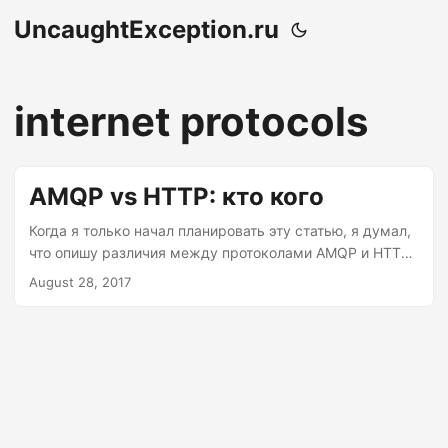
UncaughtException.ru
internet protocols
AMQP vs HTTP: кто кого
Когда я только начал планировать эту статью, я думал,
что опишу различия между протоколами AMQP и HTTP,
подробно расскажу про все заголовки и зачем они
August 28, 2017
нужны, и как устроены потоки передаваемых
сообщений и пакетов, и прочее, и прочее, и прочее… А
потом я понял, что всё это уже написали до меня. Кому
надо узнать справочную информацию о протоколах,
может просто погуглить. А если вы надеетесь получить
эти базовые знания из этой статьи, дайте-ка я нагуглю
их за вас: AMQP, HTTP. А вот если вас интересует