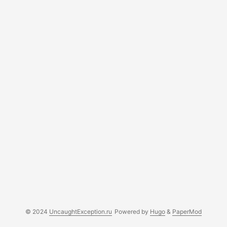
разбор реальных случаев применения AMQP и HTTP и
аргументы за и против каждого протокола, то вы
пришли по адресу. ...
© 2024
UncaughtException.ru
Powered by
Hugo
&
PaperMod