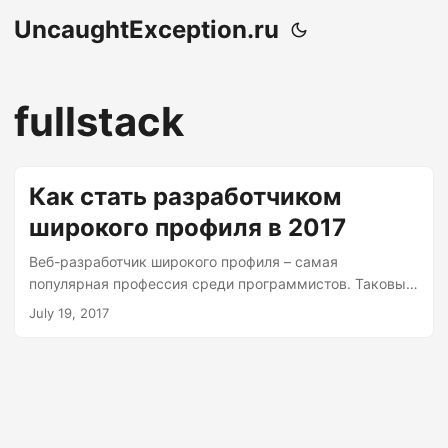
UncaughtException.ru
fullstack
Как стать разработчиком
широкого профиля в 2017
Веб-разработчик широкого профиля – самая
популярная профессия среди программистов. Таковы
данные опроса, который провело сообщество Stack
July 19, 2017
Overflow в 2016 году. Неудивительно, что вокруг полно
онлайн и оффлайн курсов, на которых готовят таких
специалистов и даже помогают ученикам найти
высокооплачиваемую работу в новой профессии. ...