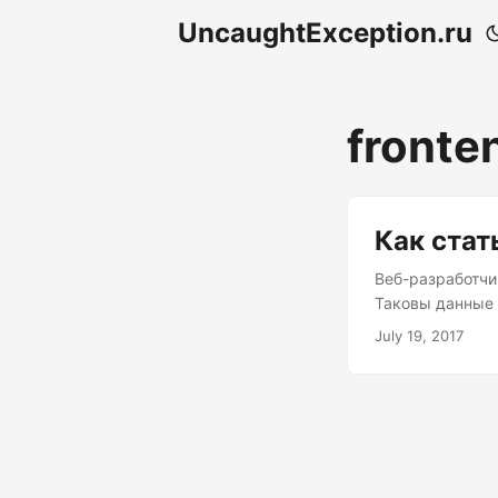
UncaughtException.ru
fronte
Как стат
Веб-разработчи
Таковы данные 
Неудивительно, 
July 19, 2017
специалистов и
профессии. ...