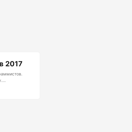
в 2017
раммистов.
у.
таких
новой