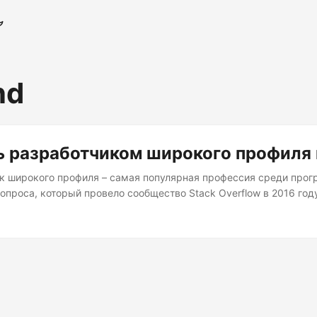
nd
ь разработчиком широкого профиля 
к широкого профиля – самая популярная профессия среди прог
опроса, который провело сообщество Stack Overflow в 2016 год
что вокруг полно онлайн и оффлайн курсов, на которых готовят 
 даже помогают ученикам найти высокооплачиваемую работу в 