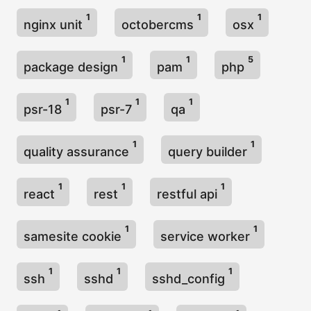
1
1
1
nginx unit
octobercms
osx
1
1
5
package design
pam
php
1
1
1
psr-18
psr-7
qa
1
1
quality assurance
query builder
1
1
1
react
rest
restful api
1
1
samesite cookie
service worker
1
1
1
ssh
sshd
sshd_config