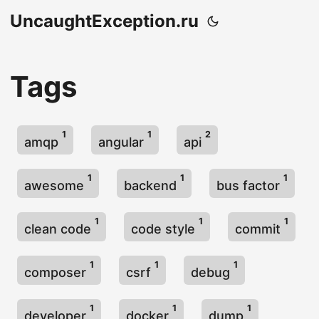
UncaughtException.ru
Tags
1
1
2
amqp
angular
api
1
1
1
awesome
backend
bus factor
1
1
1
clean code
code style
commit
1
1
1
composer
csrf
debug
1
1
1
developer
docker
dump