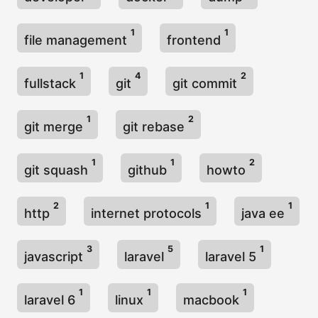
1
1
file management
frontend
1
4
2
fullstack
git
git commit
1
2
git merge
git rebase
1
1
2
git squash
github
howto
2
1
1
http
internet protocols
java ee
3
5
1
javascript
laravel
laravel 5
1
1
1
laravel 6
linux
macbook